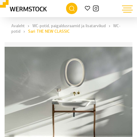
›
›
Avaleht
WC-potid, paigaldusraamid ja lisatarvikud
WC-
›
potid
Sari THE NEW CLASSIC