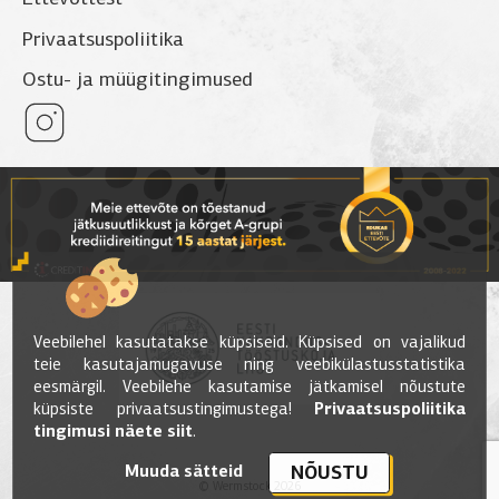
Privaatsuspoliitika
Ostu- ja müügitingimused
Veebilehel kasutatakse küpsiseid. Küpsised on vajalikud
teie kasutajamugavuse ning veebikülastusstatistika
eesmärgil. Veebilehe kasutamise jätkamisel nõustute
küpsiste privaatsustingimustega!
Privaatsuspoliitika
tingimusi näete siit
.
Muuda sätteid
NÕUSTU
© Wermstock 2026