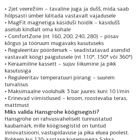
• 2jet veerežiim – tavaline juga ja dušš, mida saab
hõlpsasti ümber lülitada vastavalt vajadusele
• MagFit magnetiga käsiduši hoidik – käsidušš
asetub kindlalt oma kohale
• ComfortZone (nt 160, 200, 240, 280) – piisav
kõrgus ja tööruum mugavaks kasutuseks
• Reguleeritav pöördenurk – seadistatavad asendid
vastavalt köögi paigutusele (nt 110°, 150° või 360°)
• Keraamiline kassett – sujuv liikumine ja pikk
kasutusiga
• Reguleeritav temperatuuri piirang – suurem
turvalisus
• Maksimaalne vooluhulk 3 bar juures: kuni 10 l/min
• Erinevad viimistlused – kroom, roostevaba teras,
mattmust
Miks valida Hansgrohe köögisegisti?
Hansgrohe on rahvusvaheliselt tunnustatud
kaubamärk, mille köögisegistid on tuntud
innovatsiooni, vastupidavuse ja pika eluea poolest.
Rohkem kui 120-aastase kogemusega Saksa