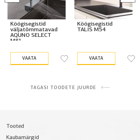
Köögisegistid
Köögisegistid
väljatõmmatavad
TALIS M54
AQUNO SELECT
M81
VAATA
VAATA
TAGASI TOODETE JUURDE
Tooted
Kaubamärgid