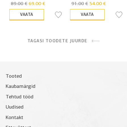
Algne
Praegune
Algne
Praegune
89.00
€
69.00
€
91.00
€
54.00
€
hind
hind
hind
hind
oli:
on:
oli:
on:
VAATA
VAATA
€89.00.
€69.00.
€91.00.
€54.00.
TAGASI TOODETE JUURDE
Tooted
Kaubamärgid
Tehtud tööd
Uudised
Kontakt