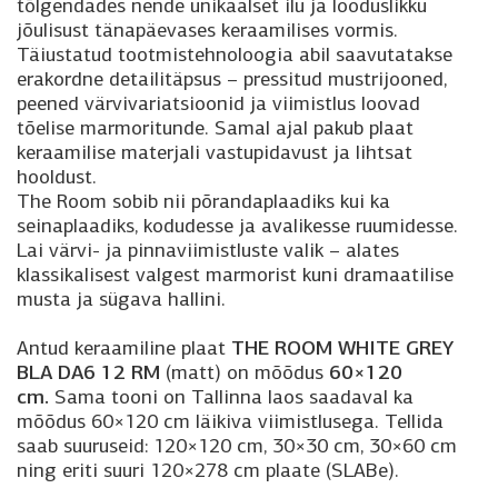
tõlgendades nende unikaalset ilu ja looduslikku
jõulisust tänapäevases keraamilises vormis.
Täiustatud tootmistehnoloogia abil saavutatakse
erakordne detailitäpsus – pressitud mustrijooned,
peened värvivariatsioonid ja viimistlus loovad
tõelise marmoritunde. Samal ajal pakub plaat
keraamilise materjali vastupidavust ja lihtsat
hooldust.
The Room sobib nii põrandaplaadiks kui ka
seinaplaadiks, kodudesse ja avalikesse ruumidesse.
Lai värvi- ja pinnaviimistluste valik – alates
klassikalisest valgest marmorist kuni dramaatilise
musta ja sügava hallini.
THE ROOM WHITE GREY
Antud keraamiline plaat
BLA DA6 12 RM
60×120
(matt) on mõõdus
cm.
Sama tooni on Tallinna laos saadaval ka
mõõdus 60×120 cm läikiva viimistlusega. Tellida
saab suuruseid: 120×120 cm, 30×30 cm, 30×60 cm
ning eriti suuri 120×278 cm plaate (SLABe).