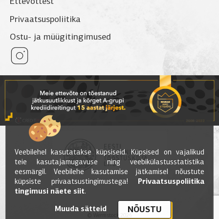
Ettevõttest
Privaatsuspoliitika
Ostu- ja müügitingimused
Veebilehel kasutatakse küpsiseid. Küpsised on vajalikud
teie kasutajamugavuse ning veebikülastusstatistika
eesmärgil. Veebilehe kasutamise jätkamisel nõustute
küpsiste privaatsustingimustega!
Privaatsuspoliitika
tingimusi näete siit
.
Muuda sätteid
NÕUSTU
© Wermstock 2026