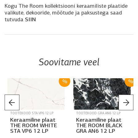
Kogu The Room kollektsiooni keraamiliste plaatide
valikute, dekooride, mõõtude ja paksustega saad
SIIN
tutvuda
Soovitame veel
%
%
TOOTEKOOD STA VP6 12 LP
TOOTEKOOD GRA AN6 12 LP
Keraamiline plaat
Keraamiline plaat
THE ROOM WHITE
THE ROOM BLACK
STA VP6 12 LP
GRA AN6 12 LP