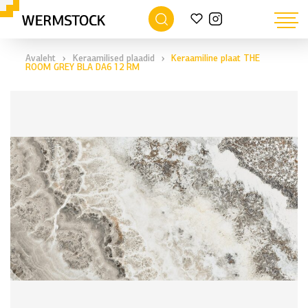
›
›
Avaleht
Keraamilised plaadid
Keraamiline plaat THE
ROOM GREY BLA DA6 12 RM