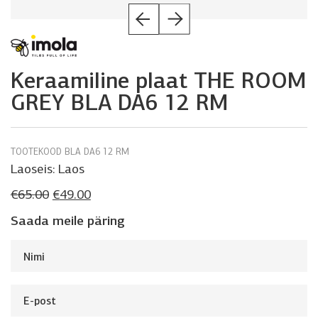
Keraamiline plaat THE ROOM
GREY BLA DA6 12 RM
TOOTEKOOD BLA DA6 12 RM
Laoseis:
Laos
Algne
Praegune
€
65.00
€
49.00
hind
hind
oli:
on:
Saada meile päring
€65.00.
€49.00.